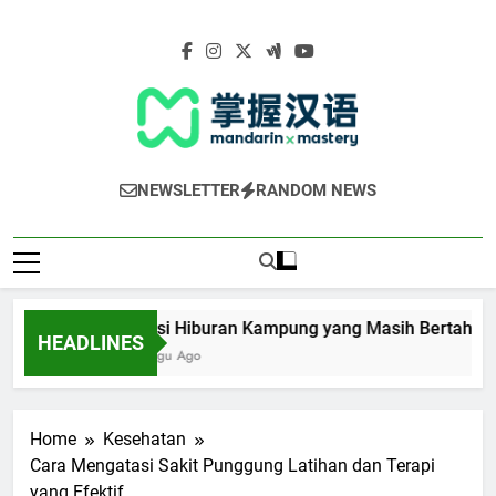
Skip
to
content
Mandarin
NEWSLETTER
RANDOM NEWS
Mastery
Tradisi Hiburan Kampung yang Masih Bertahan hin
HEADLINES
1 Minggu Ago
Home
Kesehatan
Cara Mengatasi Sakit Punggung Latihan dan Terapi
yang Efektif